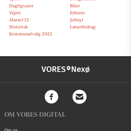
Dagligvarer
Biler
Vejret
Erhverv
Alarm112
Jobnyt
Historisk
Læserbidrag
Kommunalvalg 2025
VORES
Nexø
OM VORES DIGITAL
Om os