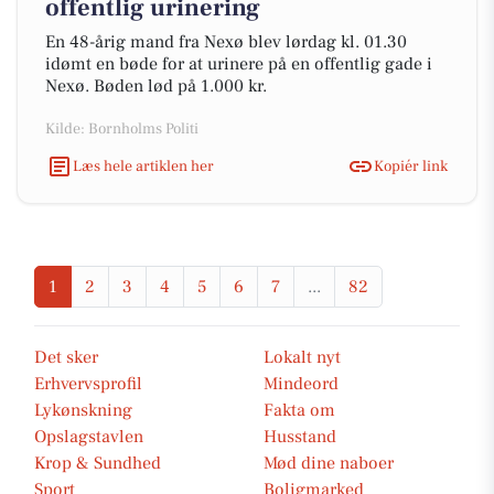
offentlig urinering
En 48-årig mand fra Nexø blev lørdag kl. 01.30
idømt en bøde for at urinere på en offentlig gade i
Nexø. Bøden lød på 1.000 kr.
Kilde: Bornholms Politi
Læs hele artiklen her
Kopiér link
1
2
3
4
5
6
7
...
82
Det sker
Lokalt nyt
Erhvervsprofil
Mindeord
Lykønskning
Fakta om
Opslagstavlen
Husstand
Krop & Sundhed
Mød dine naboer
Sport
Boligmarked