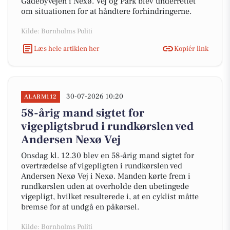
Gadebyvejen i Nexø. Vej og Park blev underrettet
om situationen for at håndtere forhindringerne.
Kilde: Bornholms Politi
Læs hele artiklen her
Kopiér link
30-07-2026 10:20
ALARM112
58-årig mand sigtet for
vigepligtsbrud i rundkørslen ved
Andersen Nexø Vej
Onsdag kl. 12.30 blev en 58-årig mand sigtet for
overtrædelse af vigepligten i rundkørslen ved
Andersen Nexø Vej i Nexø. Manden kørte frem i
rundkørslen uden at overholde den ubetingede
vigepligt, hvilket resulterede i, at en cyklist måtte
bremse for at undgå en påkørsel.
Kilde: Bornholms Politi