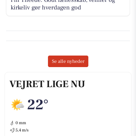
kirkeliv gør hverdagen god
Se alle nyheder
VEJRET LIGE NU
22°
💧
0 mm
💨
5,4 m/s