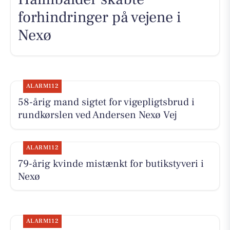
forhindringer på vejene i
Nexø
ALARM112
58-årig mand sigtet for vigepligtsbrud i
rundkørslen ved Andersen Nexø Vej
ALARM112
79-årig kvinde mistænkt for butikstyveri i
Nexø
ALARM112