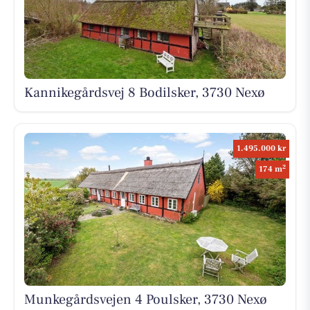
Kannikegårdsvej 8 Bodilsker, 3730 Nexø
1.495.000 kr
2
174 m
Munkegårdsvejen 4 Poulsker, 3730 Nexø