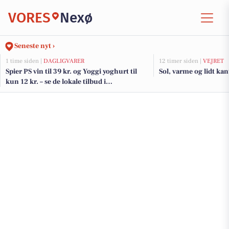
VORES
Nexø
Seneste nyt ›
1 time siden |
DAGLIGVARER
12 timer siden |
VEJRET
Spier PS vin til 39 kr. og Yoggi yoghurt til
Sol, varme og lidt kant
kun 12 kr. – se de lokale tilbud i
DagliBrugsen