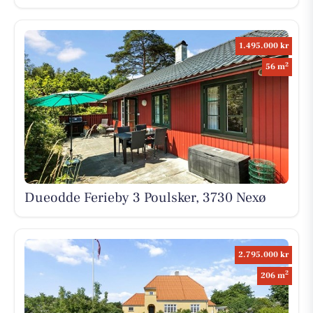
1.495.000 kr
2
56 m
Dueodde Ferieby 3 Poulsker, 3730 Nexø
2.795.000 kr
2
206 m