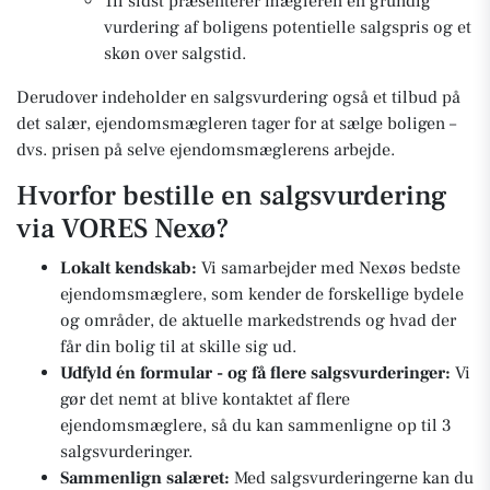
Til sidst præsenterer mægleren en grundig
vurdering af boligens potentielle salgspris og et
skøn over salgstid.
Derudover indeholder en salgsvurdering også et tilbud på
det salær, ejendomsmægleren tager for at sælge boligen –
dvs. prisen på selve ejendomsmæglerens arbejde.
Hvorfor bestille en salgsvurdering
via VORES Nexø?
Lokalt kendskab:
Vi samarbejder med Nexøs bedste
ejendomsmæglere, som kender de forskellige bydele
og områder, de aktuelle markedstrends og hvad der
får din bolig til at skille sig ud.
Udfyld én formular - og få flere salgsvurderinger:
Vi
gør det nemt at blive kontaktet af flere
ejendomsmæglere, så du kan sammenligne op til 3
salgsvurderinger.
Sammenlign salæret:
Med salgsvurderingerne kan du