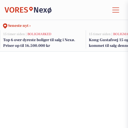
VORES
Nexø
Seneste nyt ›
15 timer siden |
BOLIGMARKED
15 timer siden |
BOLIGM
Top 6 over dyreste boliger til salg i Nexø.
Kong Gustafsvej 15 og
Priser op til 16.500.000 kr
kommet til salg denne
boligerne her.