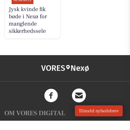
ALARM112
Jysk kvinde fik
bøde i Nexø for
manglende
sikkerhedssele
VORES
Nexø
Tilmeld nyhedsbrev
OM VORES DIGITAL
Om os