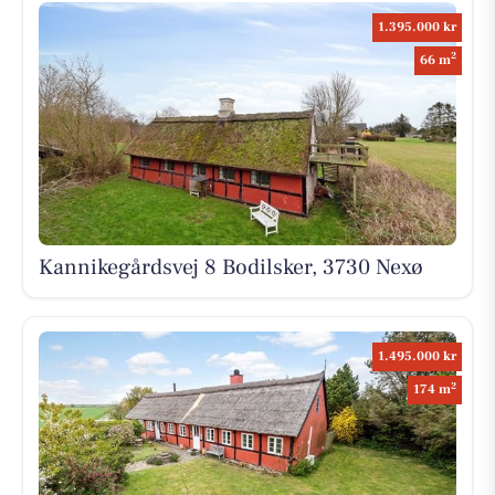
1.395.000 kr
2
66 m
Kannikegårdsvej 8 Bodilsker, 3730 Nexø
1.495.000 kr
2
174 m