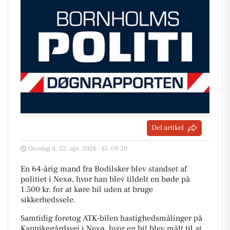
Del artikel
Onsdag d. 22. apr. 2026 - kl. 09:20
En 64-årig mand fra Bodilsker blev standset af
politiet i Nexø, hvor han blev tildelt en bøde på
1.500 kr. for at køre bil uden at bruge
sikkerhedssele.
Samtidig foretog ATK-bilen hastighedsmålinger på
Kannikegårdsvej i Nexø, hvor en bil blev målt til at