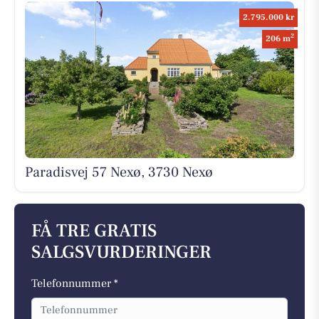
2.795.000 kr
2
206 m
Paradisvej 57 Nexø, 3730 Nexø
FÅ TRE GRATIS
SALGSVURDERINGER
Telefonnummer *