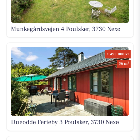
Munkegårdsvejen 4 Poulsker, 3730 Nexø
1.495.000 kr
2
56 m
Dueodde Ferieby 3 Poulsker, 3730 Nexø