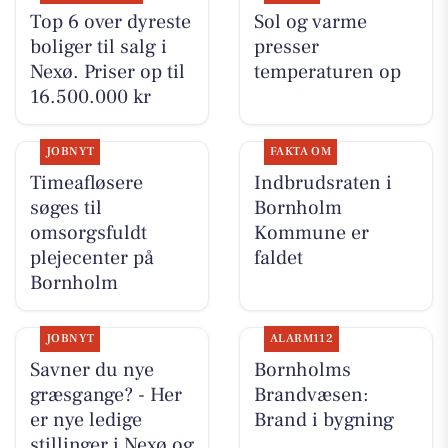
Top 6 over dyreste
Sol og varme
boliger til salg i
presser
Nexø. Priser op til
temperaturen op
16.500.000 kr
JOBNYT
FAKTA OM
Timeafløsere
Indbrudsraten i
søges til
Bornholm
omsorgsfuldt
Kommune er
plejecenter på
faldet
Bornholm
JOBNYT
ALARM112
Savner du nye
Bornholms
græsgange? - Her
Brandvæsen:
er nye ledige
Brand i bygning
stillinger i Nexø og