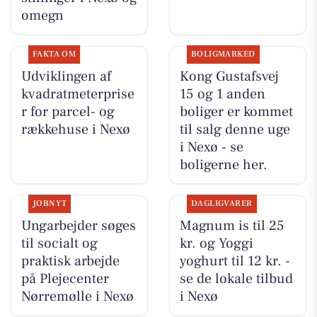
omegn
FAKTA OM
BOLIGMARKED
Udviklingen af
Kong Gustafsvej
kvadratmeterprise
15 og 1 anden
r for parcel- og
boliger er kommet
rækkehuse i Nexø
til salg denne uge
i Nexø - se
boligerne her.
JOBNYT
DAGLIGVARER
Ungarbejder søges
Magnum is til 25
til socialt og
kr. og Yoggi
praktisk arbejde
yoghurt til 12 kr. -
på Plejecenter
se de lokale tilbud
Nørremølle i Nexø
i Nexø