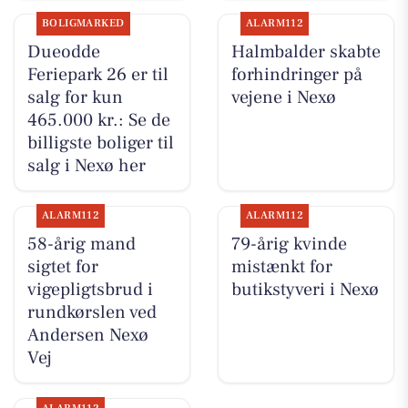
BOLIGMARKED
ALARM112
Dueodde
Halmbalder skabte
Feriepark 26 er til
forhindringer på
salg for kun
vejene i Nexø
465.000 kr.: Se de
billigste boliger til
salg i Nexø her
ALARM112
ALARM112
58-årig mand
79-årig kvinde
sigtet for
mistænkt for
vigepligtsbrud i
butikstyveri i Nexø
rundkørslen ved
Andersen Nexø
Vej