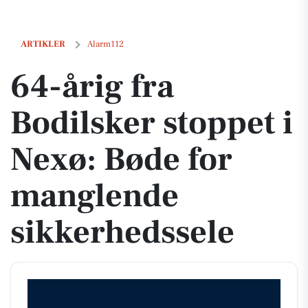
64-årig fra Bodilsker stoppet i Nexø: Bøde for manglende sikkerheds
ARTIKLER
Alarm112
64-årig fra
Bodilsker stoppet i
Nexø: Bøde for
manglende
sikkerhedssele