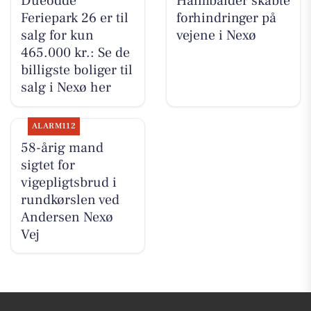
Dueodde
Halmbalder skabte
Feriepark 26 er til
forhindringer på
salg for kun
vejene i Nexø
465.000 kr.: Se de
billigste boliger til
salg i Nexø her
ALARM112
58-årig mand
sigtet for
vigepligtsbrud i
rundkørslen ved
Andersen Nexø
Vej