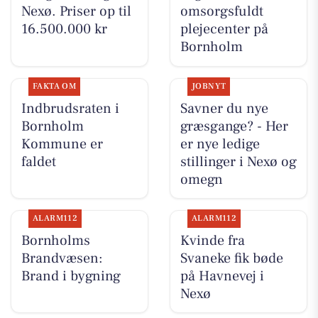
Nexø. Priser op til
omsorgsfuldt
16.500.000 kr
plejecenter på
Bornholm
FAKTA OM
JOBNYT
Indbrudsraten i
Savner du nye
Bornholm
græsgange? - Her
Kommune er
er nye ledige
faldet
stillinger i Nexø og
omegn
ALARM112
ALARM112
Bornholms
Kvinde fra
Brandvæsen:
Svaneke fik bøde
Brand i bygning
på Havnevej i
Nexø