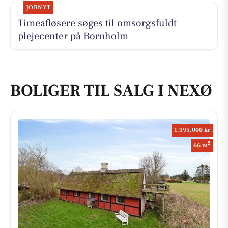
JOBNYT
Timeafløsere søges til omsorgsfuldt
plejecenter på Bornholm
BOLIGER TIL SALG I NEXØ
1.395.000 kr
2
66 m