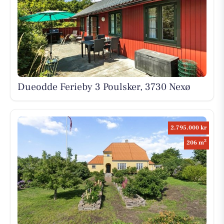
Dueodde Ferieby 3 Poulsker, 3730 Nexø
2.795.000 kr
2
206 m