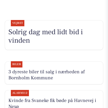
VEJRET
Solrig dag med lidt bid i
vinden
BILER
3 dyreste biler til salg i nærheden af
Bornholm Kommune
ALARM112
Kvinde fra Svaneke fik bøde på Havnevej i
Nexø