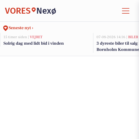
VORES
Nexø
Seneste nyt ›
15 timer siden |
VEJRET
07-08-2026 14:16 |
BILER
Solrig dag med lidt bid i vinden
3 dyreste biler til sal
Bornholm Kommun