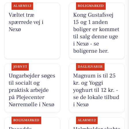
ALARM112
BOLIGMARKED
Væltet træ
Kong Gustafsvej
spærrede vej i
15 og 1 anden
Nexø
boliger er kommet
til salg denne uge
i Nexø - se
boligerne her.
JOBNYT
DAGLIGVARER
Ungarbejder søges
Magnum is til 25
til socialt og
kr. og Yoggi
praktisk arbejde
yoghurt til 12 kr. -
på Plejecenter
se de lokale tilbud
Nørremølle i Nexø
i Nexø
BOLIGMARKED
ALARM112