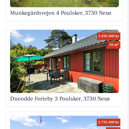
Munkegårdsvejen 4 Poulsker, 3730 Nexø
1.495.000 kr
2
56 m
Dueodde Ferieby 3 Poulsker, 3730 Nexø
2.795.000 kr