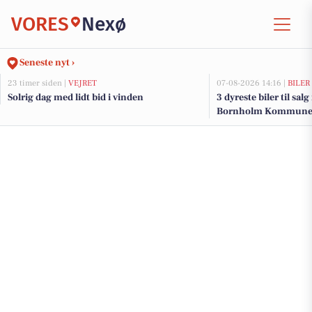
VORES
Nexø
Seneste nyt ›
23 timer siden |
VEJRET
07-08-2026 14:16 |
BILER
Solrig dag med lidt bid i vinden
3 dyreste biler til sal
Bornholm Kommun