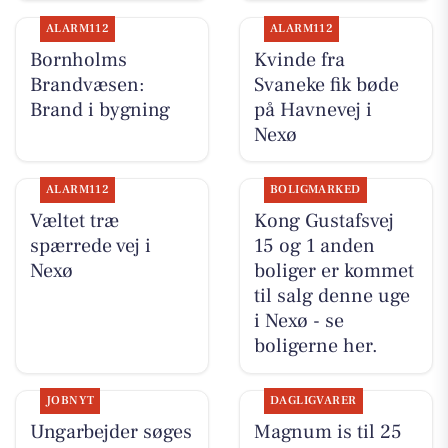
ALARM112
ALARM112
Bornholms
Kvinde fra
Brandvæsen:
Svaneke fik bøde
Brand i bygning
på Havnevej i
Nexø
ALARM112
BOLIGMARKED
Væltet træ
Kong Gustafsvej
spærrede vej i
15 og 1 anden
Nexø
boliger er kommet
til salg denne uge
i Nexø - se
boligerne her.
JOBNYT
DAGLIGVARER
Ungarbejder søges
Magnum is til 25