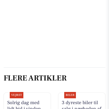
FLERE ARTIKLER
VEJRET
BILER
Solrig dag med
3 dyreste biler til
lidt bid i vinden
salg i nærheden af