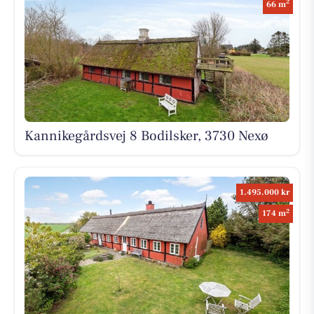
2
66 m
Kannikegårdsvej 8 Bodilsker, 3730 Nexø
1.495.000 kr
2
174 m