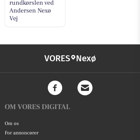
rundkørslen ved
Andersen Nexø
Vej
VORES
Nexø
OM VORES DIGITAL
Om os
For annoncører