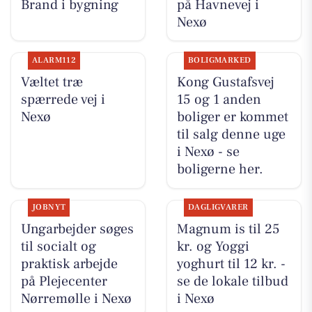
Brand i bygning
på Havnevej i
Nexø
ALARM112
BOLIGMARKED
Væltet træ
Kong Gustafsvej
spærrede vej i
15 og 1 anden
Nexø
boliger er kommet
til salg denne uge
i Nexø - se
boligerne her.
JOBNYT
DAGLIGVARER
Ungarbejder søges
Magnum is til 25
til socialt og
kr. og Yoggi
praktisk arbejde
yoghurt til 12 kr. -
på Plejecenter
se de lokale tilbud
Nørremølle i Nexø
i Nexø