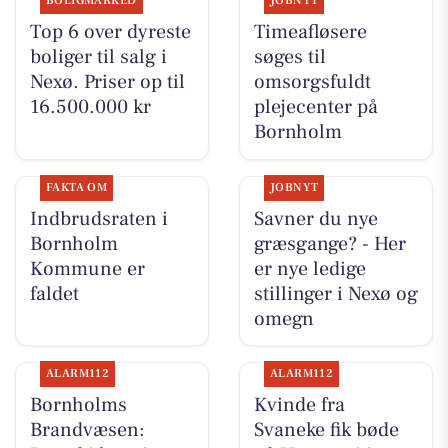
BOLIGMARKED
JOBNYT
Top 6 over dyreste
Timeafløsere
boliger til salg i
søges til
Nexø. Priser op til
omsorgsfuldt
16.500.000 kr
plejecenter på
Bornholm
FAKTA OM
JOBNYT
Indbrudsraten i
Savner du nye
Bornholm
græsgange? - Her
Kommune er
er nye ledige
faldet
stillinger i Nexø og
omegn
ALARM112
ALARM112
Bornholms
Kvinde fra
Brandvæsen:
Svaneke fik bøde