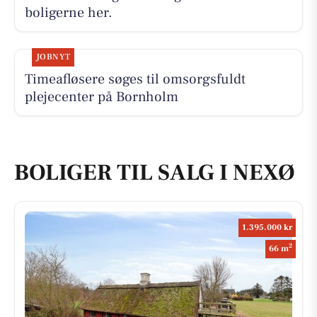
boligerne her.
JOBNYT
Timeafløsere søges til omsorgsfuldt
plejecenter på Bornholm
BOLIGER TIL SALG I NEXØ
1.395.000 kr
2
66 m