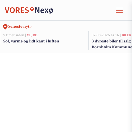
VORES
Nexø
Seneste nyt ›
9 timer siden |
VEJRET
07-08-2026 14:16 |
BILER
Sol, varme og lidt kant i luften
3 dyreste biler til sal
Bornholm Kommun