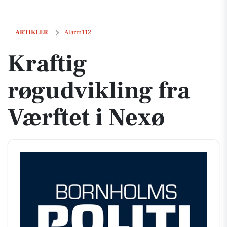
Kraftig røgudvikling fra Værftet i Nexø
ARTIKLER
Alarm112
Kraftig
røgudvikling fra
Værftet i Nexø