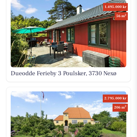
1.495.000 kr
2
56 m
Dueodde Ferieby 3 Poulsker, 3730 Nexø
2.795.000 kr
2
206 m