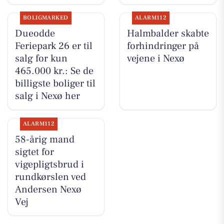
BOLIGMARKED
ALARM112
Dueodde
Halmbalder skabte
Feriepark 26 er til
forhindringer på
salg for kun
vejene i Nexø
465.000 kr.: Se de
billigste boliger til
salg i Nexø her
ALARM112
58-årig mand
sigtet for
vigepligtsbrud i
rundkørslen ved
Andersen Nexø
Vej