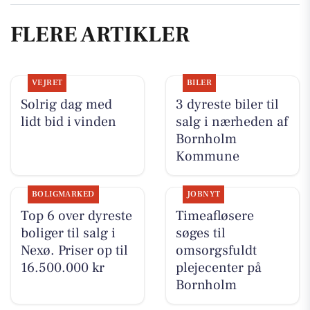
FLERE ARTIKLER
VEJRET
BILER
Solrig dag med
3 dyreste biler til
lidt bid i vinden
salg i nærheden af
Bornholm
Kommune
BOLIGMARKED
JOBNYT
Top 6 over dyreste
Timeafløsere
boliger til salg i
søges til
Nexø. Priser op til
omsorgsfuldt
16.500.000 kr
plejecenter på
Bornholm