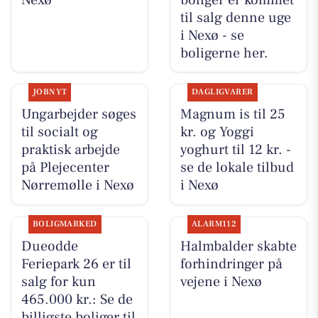
til salg denne uge
i Nexø - se
boligerne her.
JOBNYT
DAGLIGVARER
Ungarbejder søges
Magnum is til 25
til socialt og
kr. og Yoggi
praktisk arbejde
yoghurt til 12 kr. -
på Plejecenter
se de lokale tilbud
Nørremølle i Nexø
i Nexø
BOLIGMARKED
ALARM112
Dueodde
Halmbalder skabte
Feriepark 26 er til
forhindringer på
salg for kun
vejene i Nexø
465.000 kr.: Se de
billigste boliger til