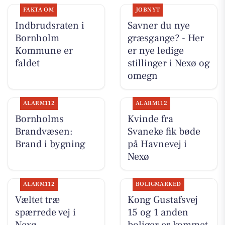
FAKTA OM
JOBNYT
Indbrudsraten i
Savner du nye
Bornholm
græsgange? - Her
Kommune er
er nye ledige
faldet
stillinger i Nexø og
omegn
ALARM112
ALARM112
Bornholms
Kvinde fra
Brandvæsen:
Svaneke fik bøde
Brand i bygning
på Havnevej i
Nexø
ALARM112
BOLIGMARKED
Væltet træ
Kong Gustafsvej
spærrede vej i
15 og 1 anden
Nexø
boliger er kommet