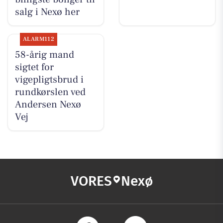
salg i Nexø her
ALARM112
58-årig mand
sigtet for
vigepligtsbrud i
rundkørslen ved
Andersen Nexø
Vej
VORES
Nexø