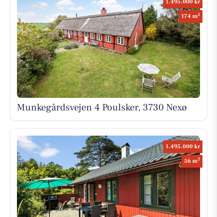
1.495.000 kr
2
174 m
Munkegårdsvejen 4 Poulsker, 3730 Nexø
1.495.000 kr
2
56 m