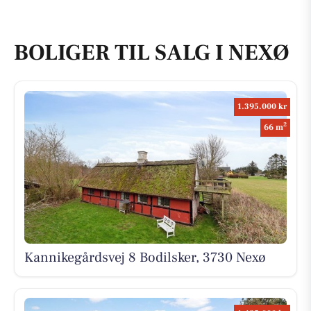
BOLIGER TIL SALG I NEXØ
1.395.000 kr
2
66 m
Kannikegårdsvej 8 Bodilsker, 3730 Nexø