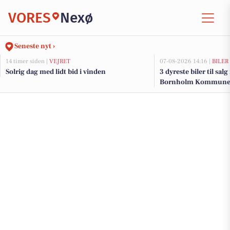
VORES
Nexø
Seneste nyt ›
14 timer siden |
VEJRET
07-08-2026 14:16 |
BILER
Solrig dag med lidt bid i vinden
3 dyreste biler til sal
Bornholm Kommun