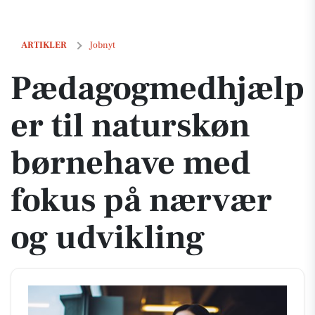
Pædagogmedhjælper til naturskøn børnehave med fokus på nærvær o
ARTIKLER
Jobnyt
Pædagogmedhjælp
er til naturskøn
børnehave med
fokus på nærvær
og udvikling