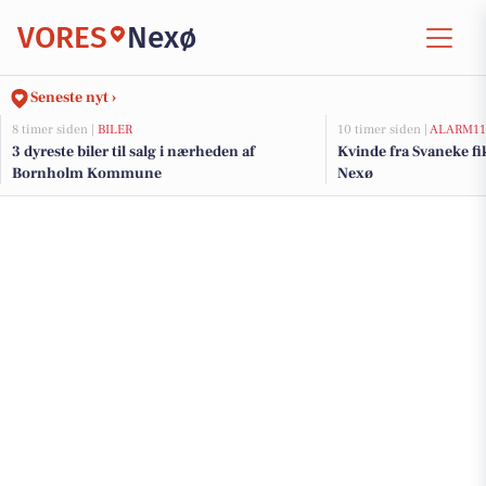
VORES
Nexø
Seneste nyt ›
8 timer siden |
BILER
10 timer siden |
ALARM11
3 dyreste biler til salg i nærheden af
Kvinde fra Svaneke fi
Bornholm Kommune
Nexø