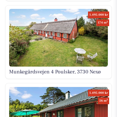
1.495.000 kr
2
174 m
Munkegårdsvejen 4 Poulsker, 3730 Nexø
1.495.000 kr
2
56 m