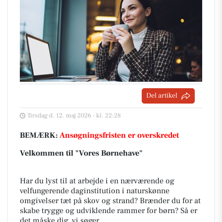
Del artikel
Tirsdag d. 12. maj 2026 - kl. 22:28
BEMÆRK:
Ansøgningsfristen er overskredet
Velkommen til "Vores Børnehave"
Har du lyst til at arbejde i en nærværende og
velfungerende daginstitution i naturskønne
omgivelser tæt på skov og strand? Brænder du for at
skabe trygge og udviklende rammer for børn? Så er
det måske dig, vi søger.