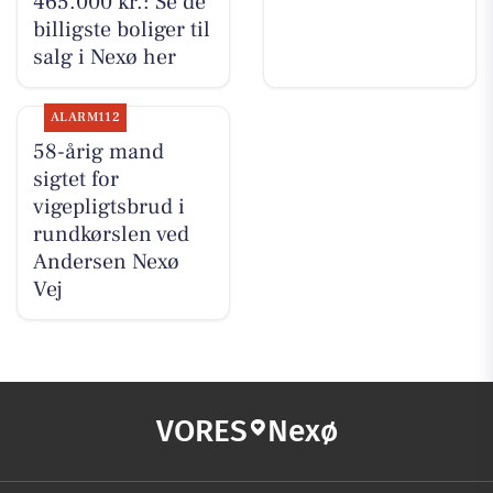
465.000 kr.: Se de
billigste boliger til
salg i Nexø her
ALARM112
58-årig mand
sigtet for
vigepligtsbrud i
rundkørslen ved
Andersen Nexø
Vej
VORES
Nexø