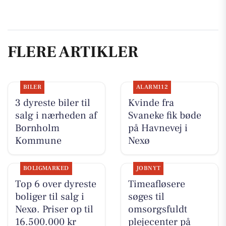
FLERE ARTIKLER
BILER
ALARM112
3 dyreste biler til
Kvinde fra
salg i nærheden af
Svaneke fik bøde
Bornholm
på Havnevej i
Kommune
Nexø
BOLIGMARKED
JOBNYT
Top 6 over dyreste
Timeafløsere
boliger til salg i
søges til
Nexø. Priser op til
omsorgsfuldt
16.500.000 kr
plejecenter på