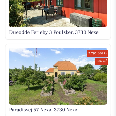
Dueodde Ferieby 3 Poulsker, 3730 Nexø
2.795.000 kr
2
206 m
Paradisvej 57 Nexø, 3730 Nexø