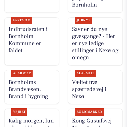
Bornholm
FAKTA OM
JOBNYT
Indbrudsraten i
Savner du nye
Bornholm
græsgange? - Her
Kommune er
er nye ledige
faldet
stillinger i Nexø og
omegn
ALARM112
ALARM112
Bornholms
Væltet træ
Brandvæsen:
spærrede vej i
Brand i bygning
Nexø
VEJRET
BOLIGMARKED
Kølig morgen, lun
Kong Gustafsvej