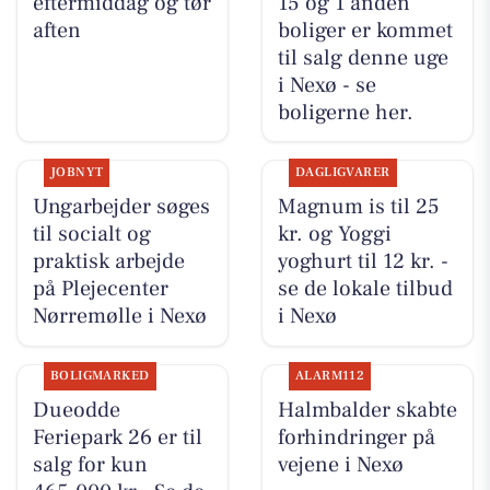
eftermiddag og tør
15 og 1 anden
aften
boliger er kommet
til salg denne uge
i Nexø - se
boligerne her.
JOBNYT
DAGLIGVARER
Ungarbejder søges
Magnum is til 25
til socialt og
kr. og Yoggi
praktisk arbejde
yoghurt til 12 kr. -
på Plejecenter
se de lokale tilbud
Nørremølle i Nexø
i Nexø
BOLIGMARKED
ALARM112
Dueodde
Halmbalder skabte
Feriepark 26 er til
forhindringer på
salg for kun
vejene i Nexø