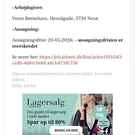
-Arbejdsgiver:
Vores Børnehave, Hovedgade, 3730 Nexø
-Ansøgning:
Ansøgningsfrist: 20-05-2026;
- ansøgningsfristen er
overskredet
Se mere her:
https://job.jobnet.dk/find-job/e181b343-
cedb-4d80-b00f-a8cb47381758
Data er automatisk hentet fra eksterne kilder, herunder
JobNet.
Kilde: JobNet