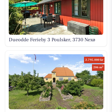
Dueodde Ferieby 3 Poulsker, 3730 Nexø
2.795.000 kr
2
206 m