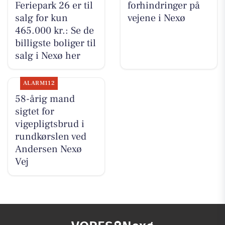
Feriepark 26 er til
forhindringer på
salg for kun
vejene i Nexø
465.000 kr.: Se de
billigste boliger til
salg i Nexø her
ALARM112
58-årig mand
sigtet for
vigepligtsbrud i
rundkørslen ved
Andersen Nexø
Vej