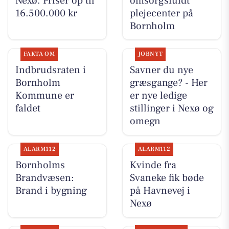
Nexø. Priser op til
omsorgsfuldt
16.500.000 kr
plejecenter på
Bornholm
FAKTA OM
JOBNYT
Indbrudsraten i
Savner du nye
Bornholm
græsgange? - Her
Kommune er
er nye ledige
faldet
stillinger i Nexø og
omegn
ALARM112
ALARM112
Bornholms
Kvinde fra
Brandvæsen:
Svaneke fik bøde
Brand i bygning
på Havnevej i
Nexø