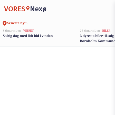
VORES
Nexø
Seneste nyt ›
8 timer siden |
VEJRET
23 timer siden |
BILER
Solrig dag med lidt bid i vinden
3 dyreste biler til sal
Bornholm Kommun