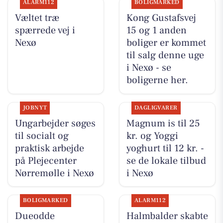
ALARM112
BOLIGMARKED
Væltet træ
Kong Gustafsvej
spærrede vej i
15 og 1 anden
Nexø
boliger er kommet
til salg denne uge
i Nexø - se
boligerne her.
JOBNYT
DAGLIGVARER
Ungarbejder søges
Magnum is til 25
til socialt og
kr. og Yoggi
praktisk arbejde
yoghurt til 12 kr. -
på Plejecenter
se de lokale tilbud
Nørremølle i Nexø
i Nexø
BOLIGMARKED
ALARM112
Dueodde
Halmbalder skabte