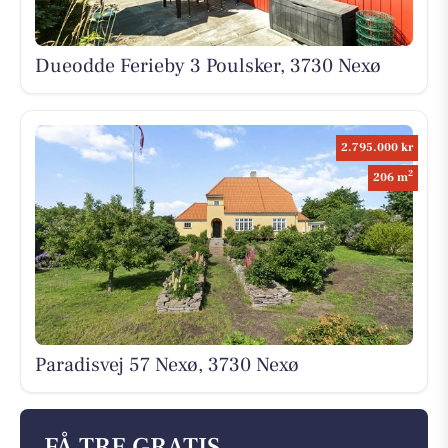
Dueodde Ferieby 3 Poulsker, 3730 Nexø
2.795.000 kr
2
206 m
Paradisvej 57 Nexø, 3730 Nexø
FÅ TRE GRATIS