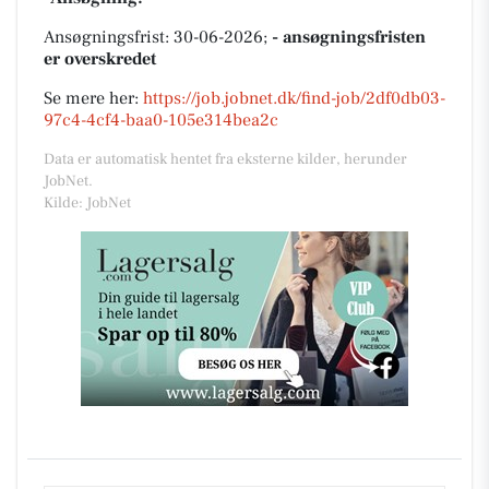
Ansøgningsfrist: 30-06-2026;
- ansøgningsfristen
er overskredet
Se mere her:
https://job.jobnet.dk/find-job/2df0db03-
97c4-4cf4-baa0-105e314bea2c
Data er automatisk hentet fra eksterne kilder, herunder
JobNet.
Kilde: JobNet