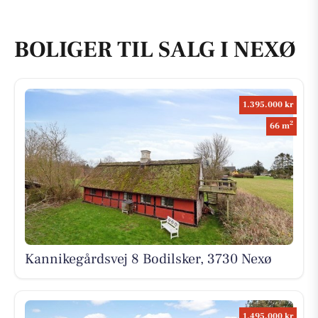
BOLIGER TIL SALG I NEXØ
1.395.000 kr
2
66 m
Kannikegårdsvej 8 Bodilsker, 3730 Nexø
1.495.000 kr