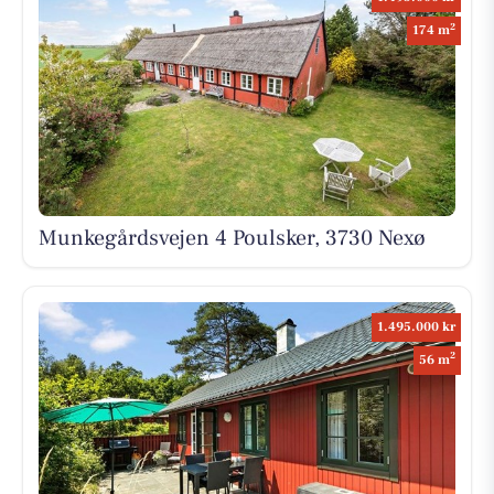
2
174 m
Munkegårdsvejen 4 Poulsker, 3730 Nexø
1.495.000 kr
2
56 m