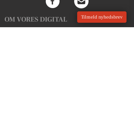
Tilmeld nyhedsbrev
OM VORES DIGITAL
Om os
For annoncører
Vilkår og Privatlivspolitik
Kontakt VORES Digital
Administrer samtykke
GENVEJE
Seneste nyt fra Nexø
Vores lokale erhverv
Kalenderen for Nexø