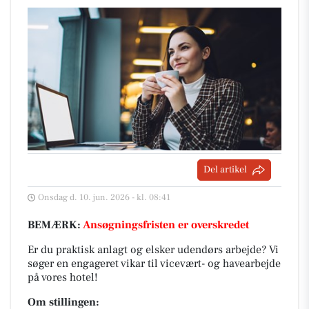
Del artikel
Onsdag d. 10. jun. 2026 - kl. 08:41
BEMÆRK:
Ansøgningsfristen er overskredet
Er du praktisk anlagt og elsker udendørs arbejde? Vi
søger en engageret vikar til vicevært- og havearbejde
på vores hotel!
Om stillingen: