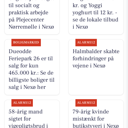
til socialt og
kr. og Yoggi
praktisk arbejde
yoghurt til 12 kr. -
på Plejecenter
se de lokale tilbud
Nørremølle i Nexø
i Nexø
BOLIGMARKED
ALARM112
Dueodde
Halmbalder skabte
Feriepark 26 er til
forhindringer på
salg for kun
vejene i Nexø
465.000 kr.: Se de
billigste boliger til
salg i Nexø her
ALARM112
ALARM112
58-årig mand
79-årig kvinde
sigtet for
mistænkt for
vigepligtsbrud i
butikstyveri i Nexø