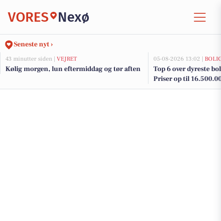
VORES
Nexø
Seneste nyt ›
43 minutter siden |
VEJRET
05-08-2026 13:02 |
BOLI
Kølig morgen, lun eftermiddag og tør aften
Top 6 over dyreste boli
Priser op til 16.500.0