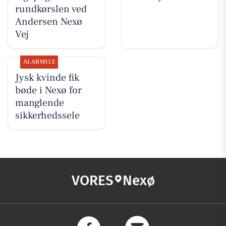
rundkørslen ved
Andersen Nexø
Vej
ALARM112
Jysk kvinde fik
bøde i Nexø for
manglende
sikkerhedssele
VORES
Nexø