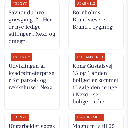
JOBNYT
ALARM112
Savner du nye
Bornholms
græsgange? - Her
Brandvæsen:
er nye ledige
Brand i bygning
stillinger i Nexø og
omegn
FAKTA OM
BOLIGMARKED
Udviklingen af
Kong Gustafsvej
kvadratmeterprise
15 og 1 anden
r for parcel- og
boliger er kommet
rækkehuse i Nexø
til salg denne uge
i Nexø - se
boligerne her.
JOBNYT
DAGLIGVARER
Ungarbejder søges
Magnum is til 25