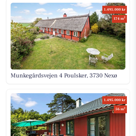
1.495.000 kr
2
174 m
Munkegårdsvejen 4 Poulsker, 3730 Nexø
1.495.000 kr
2
56 m