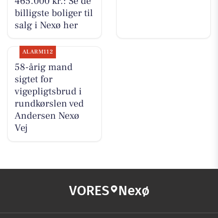
465.000 kr.: Se de
billigste boliger til
salg i Nexø her
ALARM112
58-årig mand
sigtet for
vigepligtsbrud i
rundkørslen ved
Andersen Nexø
Vej
VORES
Nexø