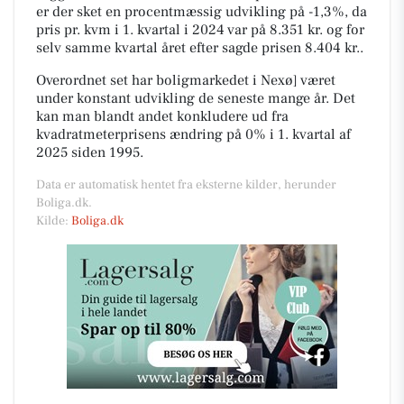
er der sket en procentmæssig udvikling på -1,3%, da
pris pr. kvm i 1. kvartal i 2024 var på 8.351 kr. og for
selv samme kvartal året efter sagde prisen 8.404 kr..
Overordnet set har boligmarkedet i Nexø] været
under konstant udvikling de seneste mange år. Det
kan man blandt andet konkludere ud fra
kvadratmeterprisens ændring på 0% i 1. kvartal af
2025 siden 1995.
Data er automatisk hentet fra eksterne kilder, herunder
Boliga.dk.
Kilde:
Boliga.dk