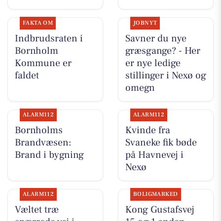
FAKTA OM
JOBNYT
Indbrudsraten i
Savner du nye
Bornholm
græsgange? - Her
Kommune er
er nye ledige
faldet
stillinger i Nexø og
omegn
ALARM112
ALARM112
Bornholms
Kvinde fra
Brandvæsen:
Svaneke fik bøde
Brand i bygning
på Havnevej i
Nexø
ALARM112
BOLIGMARKED
Væltet træ
Kong Gustafsvej