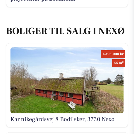
BOLIGER TIL SALG I NEXØ
1.395.000 kr
2
66 m
Kannikegårdsvej 8 Bodilsker, 3730 Nexø