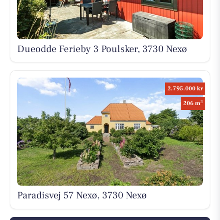
Dueodde Ferieby 3 Poulsker, 3730 Nexø
2.795.000 kr
2
206 m
Paradisvej 57 Nexø, 3730 Nexø