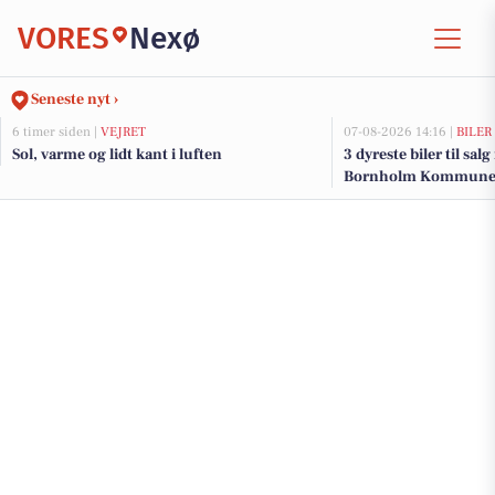
VORES
Nexø
Seneste nyt ›
6 timer siden |
VEJRET
07-08-2026 14:16 |
BILER
Sol, varme og lidt kant i luften
3 dyreste biler til sal
Bornholm Kommun