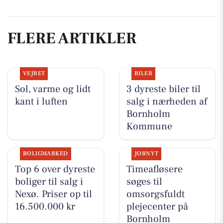
FLERE ARTIKLER
VEJRET
BILER
Sol, varme og lidt
3 dyreste biler til
kant i luften
salg i nærheden af
Bornholm
Kommune
BOLIGMARKED
JOBNYT
Top 6 over dyreste
Timeafløsere
boliger til salg i
søges til
Nexø. Priser op til
omsorgsfuldt
16.500.000 kr
plejecenter på
Bornholm