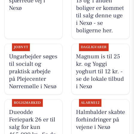
spærrede vej i
15 og 1 anden
Nexø
boliger er kommet
til salg denne uge
i Nexø - se
boligerne her.
JOBNYT
DAGLIGVARER
Ungarbejder søges
Magnum is til 25
til socialt og
kr. og Yoggi
praktisk arbejde
yoghurt til 12 kr. -
på Plejecenter
se de lokale tilbud
Nørremølle i Nexø
i Nexø
BOLIGMARKED
ALARM112
Dueodde
Halmbalder skabte
Feriepark 26 er til
forhindringer på
salg for kun
vejene i Nexø