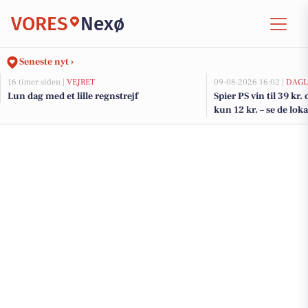
VORES
Nexø
Seneste nyt ›
16 timer siden |
VEJRET
09-08-2026 16:02 |
DAGL
Lun dag med et lille regnstrejf
Spier PS vin til 39 kr.
kun 12 kr. – se de loka
DagliBrugsen