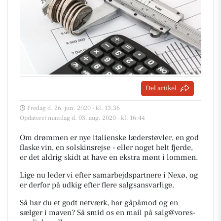
Del artikel
Fredag d. 26. jun. 2020 - kl. 13:36
Opdateret mandag d. 03. aug. 2020 - kl. 16:44
Om drømmen er nye italienske læderstøvler, en god
flaske vin, en solskinsrejse - eller noget helt fjerde,
er det aldrig skidt at have en ekstra mønt i lommen.
Lige nu leder vi efter samarbejdspartnere i Nexø, og
er derfor på udkig efter flere salgsansvarlige.
Så har du et godt netværk, har gåpåmod og en
sælger i maven? Så smid os en mail på
salg@vores-