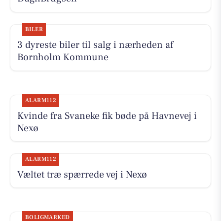
BILER
3 dyreste biler til salg i nærheden af
Bornholm Kommune
ALARM112
Kvinde fra Svaneke fik bøde på Havnevej i
Nexø
ALARM112
Væltet træ spærrede vej i Nexø
BOLIGMARKED