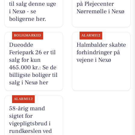
til salg denne uge
på Plejecenter
i Nexø - se
Nørremølle i Nexø
boligerne her.
BOLIGMARKED
ALARM112
Dueodde
Halmbalder skabte
Feriepark 26 er til
forhindringer på
salg for kun
vejene i Nexø
465.000 kr.: Se de
billigste boliger til
salg i Nexø her
ALARM112
58-årig mand
sigtet for
vigepligtsbrud i
rundkørslen ved