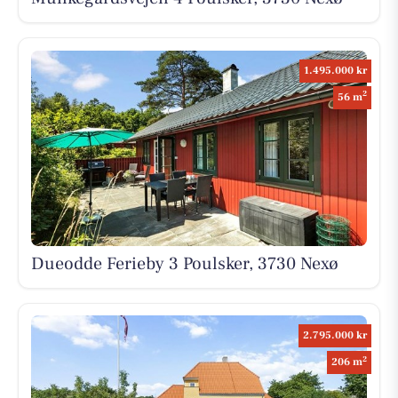
1.495.000 kr
2
56 m
Dueodde Ferieby 3 Poulsker, 3730 Nexø
2.795.000 kr
2
206 m