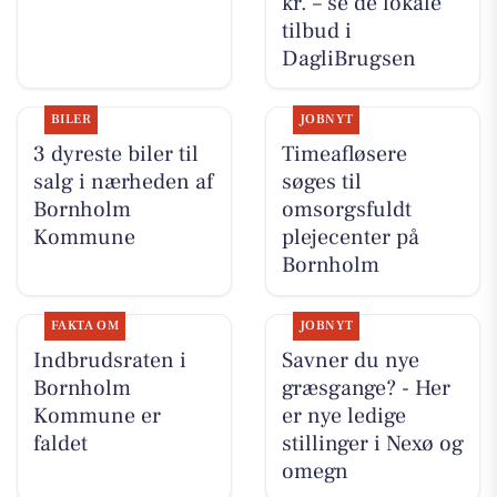
kr. – se de lokale
tilbud i
DagliBrugsen
BILER
JOBNYT
3 dyreste biler til
Timeafløsere
salg i nærheden af
søges til
Bornholm
omsorgsfuldt
Kommune
plejecenter på
Bornholm
FAKTA OM
JOBNYT
Indbrudsraten i
Savner du nye
Bornholm
græsgange? - Her
Kommune er
er nye ledige
faldet
stillinger i Nexø og
omegn