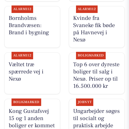
ALARM112
ALARM112
Bornholms
Kvinde fra
Brandvæsen:
Svaneke fik bøde
Brand i bygning
på Havnevej i
Nexø
ALARM112
BOLIGMARKED
Væltet træ
Top 6 over dyreste
spærrede vej i
boliger til salg i
Nexø
Nexø. Priser op til
16.500.000 kr
BOLIGMARKED
JOBNYT
Kong Gustafsvej
Ungarbejder søges
15 og 1 anden
til socialt og
boliger er kommet
praktisk arbejde