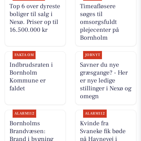
Top 6 over dyreste
Timeafløsere
boliger til salg i
søges til
Nexø. Priser op til
omsorgsfuldt
16.500.000 kr
plejecenter på
Bornholm
FAKTA OM
JOBNYT
Indbrudsraten i
Savner du nye
Bornholm
græsgange? - Her
Kommune er
er nye ledige
faldet
stillinger i Nexø og
omegn
ALARM112
ALARM112
Bornholms
Kvinde fra
Brandvæsen:
Svaneke fik bøde
Brand i bygning
på Havnevej i