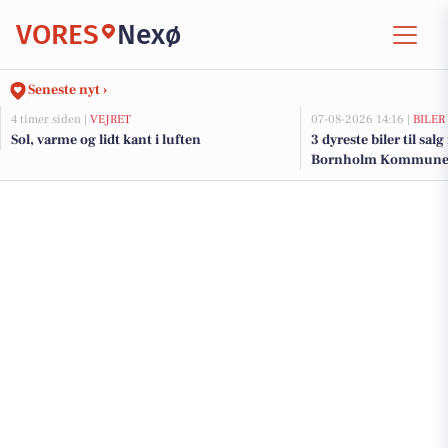
VORES
Nexø
Seneste nyt ›
4 timer siden |
VEJRET
07-08-2026 14:16 |
BILER
Sol, varme og lidt kant i luften
3 dyreste biler til sal
Bornholm Kommun