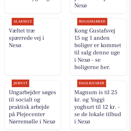
Nexø
ALARM112
BOLIGMARKED
Væltet træ
Kong Gustafsvej
spærrede vej i
15 og 1 anden
Nexø
boliger er kommet
til salg denne uge
i Nexø - se
boligerne her.
JOBNYT
DAGLIGVARER
Ungarbejder søges
Magnum is til 25
til socialt og
kr. og Yoggi
praktisk arbejde
yoghurt til 12 kr. -
på Plejecenter
se de lokale tilbud
Nørremølle i Nexø
i Nexø