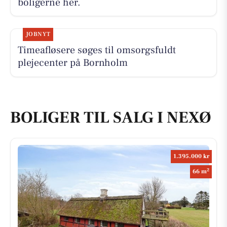
boligerne her.
JOBNYT
Timeafløsere søges til omsorgsfuldt
plejecenter på Bornholm
BOLIGER TIL SALG I NEXØ
1.395.000 kr
2
66 m