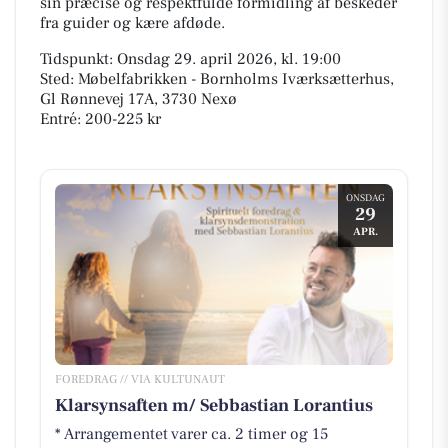
sin præcise og respektfulde formidling af beskeder
fra guider og kære afdøde.
Tidspunkt: Onsdag 29. april 2026, kl. 19:00
Sted: Møbelfabrikken - Bornholms Iværksætterhus,
Gl Rønnevej 17A, 3730 Nexø
Entré: 200-225 kr
ONSDAG
29
APR.
FOREDRAG // VIA KULTUNAUT
Klarsynsaften m/ Sebbastian Lorantius
* Arrangementet varer ca. 2 timer og 15