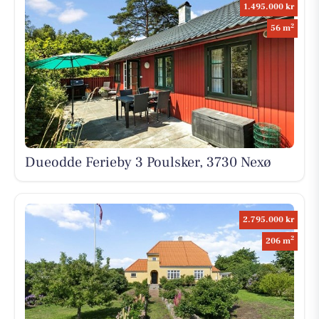
1.495.000 kr
2
56 m
Dueodde Ferieby 3 Poulsker, 3730 Nexø
2.795.000 kr
2
206 m