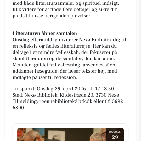
med både litteratursamtaler og spirituel indsigt.
Klik videre for at finde flere detaljer og sikre din
plads til disse berigende oplevelser.
Litteraturen åbner samtalen
Onsdag eftermiddag inviterer Nexø Bibliotek dig til
en refleksiv og fælles litteraturrejse. Her kan du
deltage i et mindre fællesskab, der fokuserer på
skønlitteraturen og de samtaler, den kan åbne.
Metoden, guidet fælleslæsning, anvendes af en
uddannet læseguide, der læser tekster højt med
indlagte pauser til refleksion.
Tidspunkt: Onsdag 29. april 2026, kl. 17-18.30
Sted: Nexø Bibliotek, Kildestræde 20, 3730 Nexø
Tilmelding: roennebibliotek@brk.dk eller tlf. 5692
6800
ONSDAG
29