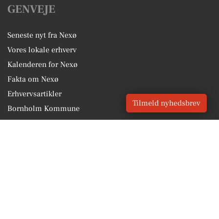
GENVEJE
Seneste nyt fra Nexø
Vores lokale erhverv
Kalenderen for Nexø
Fakta om Nexø
Erhvervsartikler
Tilmeld nyhedsbrev
Bornholm Kommune
Få en gratis salgsvurdering
Sponsoreret indhold
Vores Digital © 2026
Kontakt VORES Digital
CVR: 41179082