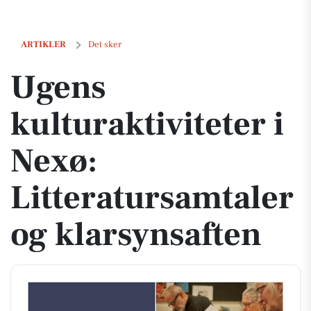
Ugens kulturaktiviteter i Nexø: Litteratursamtaler og klarsynsaften
ARTIKLER
Det sker
Ugens
kulturaktiviteter i
Nexø:
Litteratursamtaler
og klarsynsaften