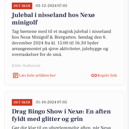
03-12-2024 07:05
DET SKER
Julebal i nisseland hos Nexø
minigolf
Tag børnene med til et magisk julebal i nisseland
hos Nexø Minigolf & Biergarten. Søndag den 8.
december 2024 fra kl. 15.00 til 16.30 byder
arrangementet på sjove aktiviteter, julehygge og
overraskelser for de små.
Kilde: Kultunaut
Læs hele artiklen her
Kopiér link
31-10-2024 07:05
DET SKER
Drag Bingo Show i Nexø: En aften
fyldt med glitter og grin
Gør dig klar til en uforglemmelig aften, når Nexø