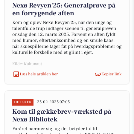
Nexø Revyen'25: Generalprøve på
en forrygende aften
Kom og oplev Nexø Revyen'25, når den unge og
talentfulde trup indtager scenen til generalprøven
onsdag den 12. marts 2025. Forvent en aften fyldt
med humor, eftertænksomhed og en smule kaos,
når skuespillerne tager fat på hverdagsproblemer og
kulturelle forskelle med et glimt i øjet.
Kilde: Kultunaut
Læs hele artiklen her
Kopiér link
25-02-2025 07:05
DET SKER
Kom til gækkebrev-værksted på
Nexø Bibliotek
Foråret nærmer sig, og det betyder tid til