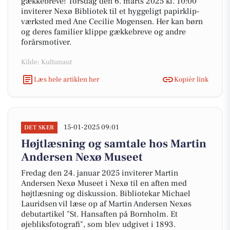
gækkebreve! Torsdag den 6. marts 2025 kl. 10:00
inviterer Nexø Bibliotek til et hyggeligt papirklip-
værksted med Ane Cecilie Mogensen. Her kan børn
og deres familier klippe gækkebreve og andre
forårsmotiver.
Kilde: Kultunaut
Læs hele artiklen her
Kopiér link
15-01-2025 09:01
DET SKER
Højtlæsning og samtale hos Martin
Andersen Nexø Museet
Fredag den 24. januar 2025 inviterer Martin
Andersen Nexø Museet i Nexø til en aften med
højtlæsning og diskussion. Bibliotekar Michael
Lauridsen vil læse op af Martin Andersen Nexøs
debutartikel "St. Hansaften på Bornholm. Et
øjebliksfotografi", som blev udgivet i 1893.