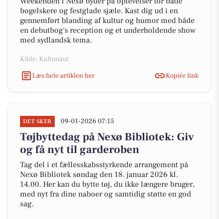
Weekenden i Nexø byder på oplevelser for både
bogelskere og festglade sjæle. Kast dig ud i en
gennemført blanding af kultur og humor med både
en debutbog's reception og et underholdende show
med sydlandsk tema.
Kilde: Kultunaut
Læs hele artiklen her
Kopiér link
09-01-2026 07:15
DET SKER
Tøjbyttedag på Nexø Bibliotek: Giv
og få nyt til garderoben
Tag del i et fællesskabsstyrkende arrangement på
Nexø Bibliotek søndag den 18. januar 2026 kl.
14.00. Her kan du bytte tøj, du ikke længere bruger,
med nyt fra dine naboer og samtidig støtte en god
sag.