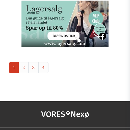
1
2
3
4
VORES
Nexø