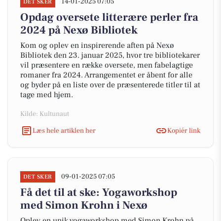
14-01-2025 07:05
DET SKER
Opdag oversete litterære perler fra
2024 på Nexø Bibliotek
Kom og oplev en inspirerende aften på Nexø
Bibliotek den 23. januar 2025, hvor tre bibliotekarer
vil præsentere en række oversete, men fabelagtige
romaner fra 2024. Arrangementet er åbent for alle
og byder på en liste over de præsenterede titler til at
tage med hjem.
Kilde: Kultunaut
Læs hele artiklen her
Kopiér link
09-01-2025 07:05
DET SKER
Få det til at ske: Yogaworkshop
med Simon Krohn i Nexø
Oplev en unik yogaworkshop med Simon Krohn på