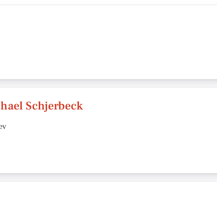
hael Schjerbeck
æv