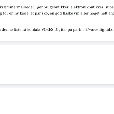
, kræmmermarkeder, genbrugsbutikker, elektronikbutikker, sup
or en ny kjole, et par sko, en god flaske vin eller noget helt and
å denne liste så kontakt VORES Digital på partner@voresdigital.d