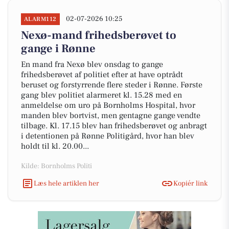
02-07-2026 10:25
ALARM112
Nexø-mand frihedsberøvet to
gange i Rønne
En mand fra Nexø blev onsdag to gange
frihedsberøvet af politiet efter at have optrådt
beruset og forstyrrende flere steder i Rønne. Første
gang blev politiet alarmeret kl. 15.28 med en
anmeldelse om uro på Bornholms Hospital, hvor
manden blev bortvist, men gentagne gange vendte
tilbage. Kl. 17.15 blev han frihedsberøvet og anbragt
i detentionen på Rønne Politigård, hvor han blev
holdt til kl. 20.00...
Kilde: Bornholms Politi
Læs hele artiklen her
Kopiér link