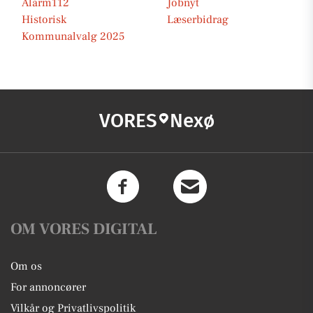
Alarm112
Jobnyt
Historisk
Læserbidrag
Kommunalvalg 2025
VORES
Nexø
OM VORES DIGITAL
Om os
For annoncører
Vilkår og Privatlivspolitik