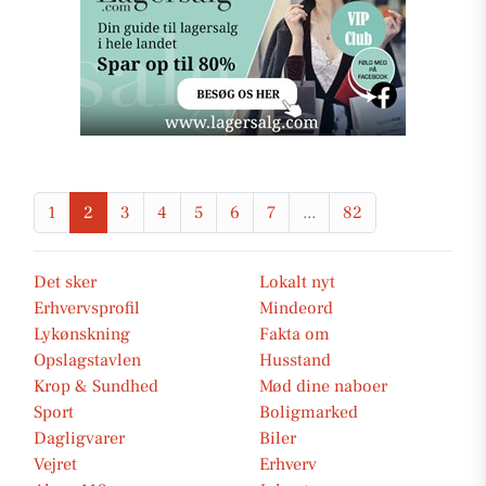
1
2
3
4
5
6
7
...
82
Det sker
Lokalt nyt
Erhvervsprofil
Mindeord
Lykønskning
Fakta om
Opslagstavlen
Husstand
Krop & Sundhed
Mød dine naboer
Sport
Boligmarked
Dagligvarer
Biler
Vejret
Erhverv