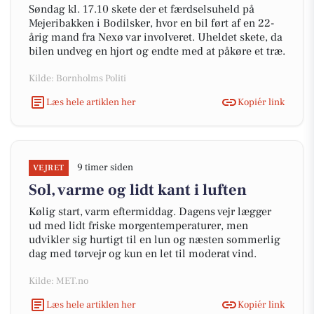
Søndag kl. 17.10 skete der et færdselsuheld på
Mejeribakken i Bodilsker, hvor en bil ført af en 22-
årig mand fra Nexø var involveret. Uheldet skete, da
bilen undveg en hjort og endte med at påkøre et træ.
Kilde: Bornholms Politi
Læs hele artiklen her
Kopiér link
9 timer siden
VEJRET
Sol, varme og lidt kant i luften
Kølig start, varm eftermiddag. Dagens vejr lægger
ud med lidt friske morgentemperaturer, men
udvikler sig hurtigt til en lun og næsten sommerlig
dag med tørvejr og kun en let til moderat vind.
Kilde: MET.no
Læs hele artiklen her
Kopiér link