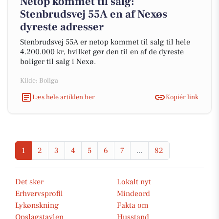
Netop kommet til salg:
Stenbrudsvej 55A en af Nexøs
dyreste adresser
Stenbrudsvej 55A er netop kommet til salg til hele
4.200.000 kr, hvilket gør den til en af de dyreste
boliger til salg i Nexø.
Kilde: Boliga
Læs hele artiklen her
Kopiér link
1
2
3
4
5
6
7
...
82
Det sker
Lokalt nyt
Erhvervsprofil
Mindeord
Lykønskning
Fakta om
Opslagstavlen
Husstand