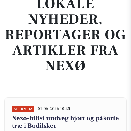
LOKALE
NYHEDER,
REPORTAGER OG
ARTIKLER FRA
NEXØ
01-06-2026 10:25
ALARM112
Nexø-bilist undveg hjort og påkørte
træ i Bodilsker