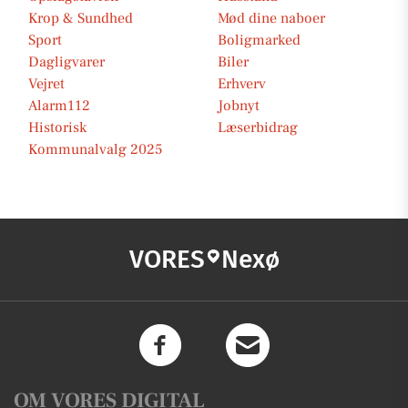
Krop & Sundhed
Mød dine naboer
Sport
Boligmarked
Dagligvarer
Biler
Vejret
Erhverv
Alarm112
Jobnyt
Historisk
Læserbidrag
Kommunalvalg 2025
VORES
Nexø
OM VORES DIGITAL