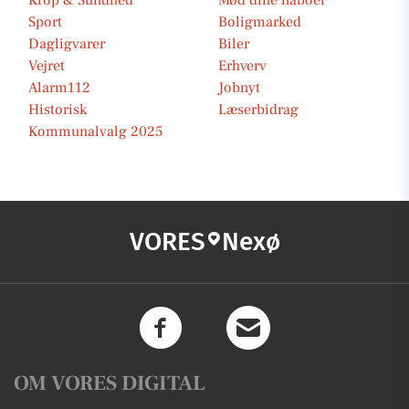
Krop & Sundhed
Mød dine naboer
Sport
Boligmarked
Dagligvarer
Biler
Vejret
Erhverv
Alarm112
Jobnyt
Historisk
Læserbidrag
Kommunalvalg 2025
VORES
Nexø
OM VORES DIGITAL