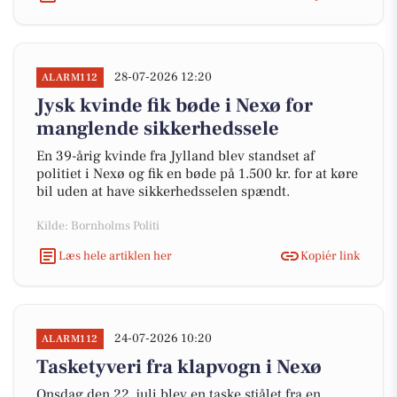
28-07-2026 12:20
ALARM112
Jysk kvinde fik bøde i Nexø for
manglende sikkerhedssele
En 39-årig kvinde fra Jylland blev standset af
politiet i Nexø og fik en bøde på 1.500 kr. for at køre
bil uden at have sikkerhedsselen spændt.
Kilde: Bornholms Politi
Læs hele artiklen her
Kopiér link
24-07-2026 10:20
ALARM112
Tasketyveri fra klapvogn i Nexø
Onsdag den 22. juli blev en taske stjålet fra en