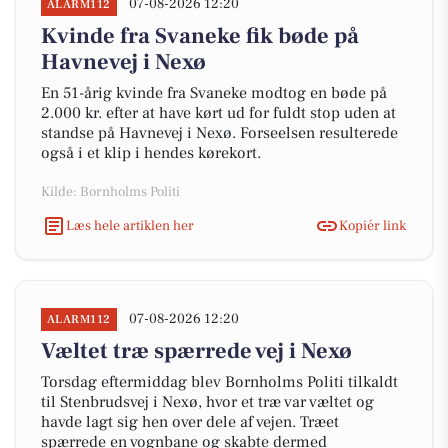
07-08-2026 12:20
ALARM112
Kvinde fra Svaneke fik bøde på
Havnevej i Nexø
En 51-årig kvinde fra Svaneke modtog en bøde på
2.000 kr. efter at have kørt ud for fuldt stop uden at
standse på Havnevej i Nexø. Forseelsen resulterede
også i et klip i hendes kørekort.
Kilde: Bornholms Politi
Læs hele artiklen her
Kopiér link
07-08-2026 12:20
ALARM112
Væltet træ spærrede vej i Nexø
Torsdag eftermiddag blev Bornholms Politi tilkaldt
til Stenbrudsvej i Nexø, hvor et træ var væltet og
havde lagt sig hen over dele af vejen. Træet
spærrede en vognbane og skabte dermed