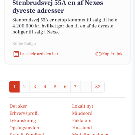
Stenbrudsvej 55A en af Nexøs
dyreste adresser
Stenbrudsvej 55A er netop kommet til salg til hele
4.200.000 kr, hvilket gør den til en af de dyreste
boliger til salg i Nexø.
Kilde: Boliga
Læs hele artiklen her
Kopiér link
1
2
3
4
5
6
7
...
82
Det sker
Lokalt nyt
Erhvervsprofil
Mindeord
Lykønskning
Fakta om
Opslagstavlen
Husstand